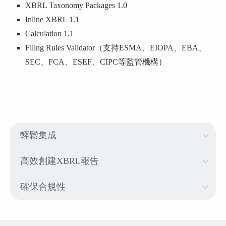
XBRL Taxonomy Packages 1.0
Inline XBRL 1.1
Calculation 1.1
Filing Rules Validator（支持ESMA、EIOPA、EBA、
SEC、FCA、ESEF、CIPC等監管機構）
輕鬆集成
高效創建XBRL報告
確保合規性