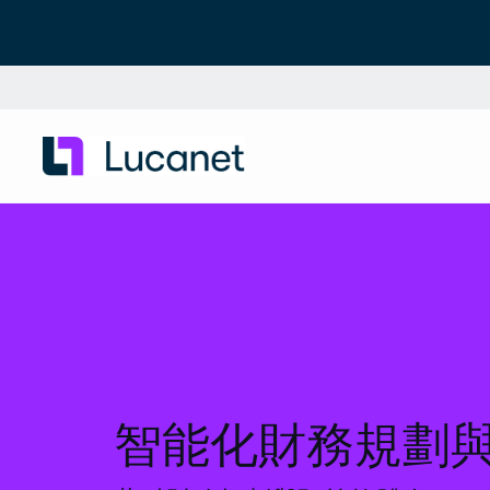
爲什麽選擇藍科？
財務合併與財務規劃
Read more
Watch now
財務合併
產品優勢与榮譽認證
内部交易對賬
智能化財務規劃與預算
財務預測與場景規劃
智能化財務規劃
集團管控