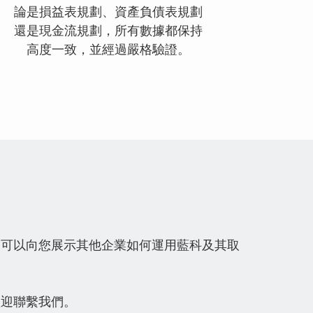
論是損益表規劃、資產負債表規劃
還是現金流規劃，所有數據都保持
高度一致，並經過嚴格驗證。
們可以向您展示其他企業如何運用藍科及其取
歡迎聯繫我們。