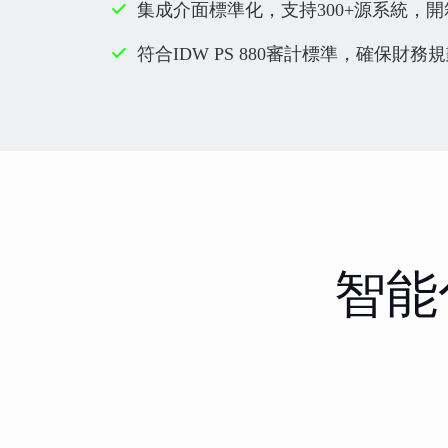
集成介面標準化，支持300+源系統，
符合IDW PS 880審計標準，確保財務
智能