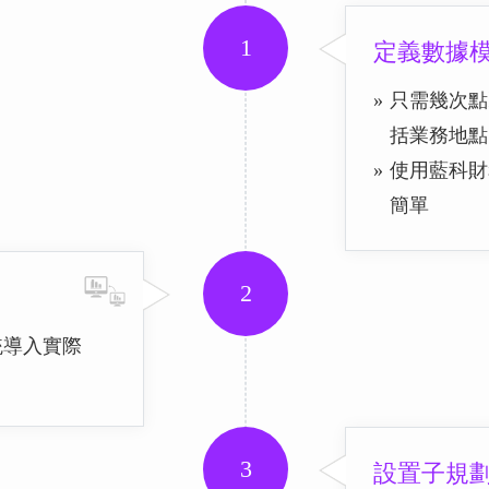
1
定義數據
只需幾次點
括業務地點
使用藍科財
簡單
2
統導入實際
3
設置子規