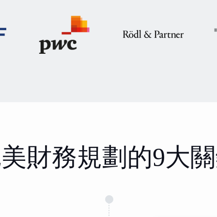
美財務規劃的9大