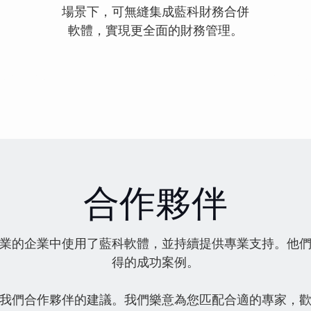
場景下，可無縫集成藍科財務合併
軟體，實現更全面的財務管理。
合作夥伴
業的企業中使用了藍科軟體，並持續提供專業支持。他
得的成功案例。
我們合作夥伴的建議。我們樂意為您匹配合適的專家，