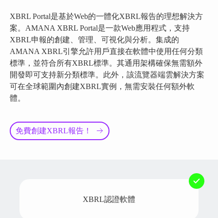
XBRL Portal是基於Web的一體化XBRL報告的理想解決方
案。AMANA XBRL Portal是一款Web應用程式，支持
XBRL申報的創建、管理、可視化與分析。集成的
AMANA XBRL引擎允許用戶直接在軟體中使用任何分類
標準，並符合所有XBRL標準。其通用架構確保無需額外
開發即可支持新分類標準。此外，該流覽器端雲解決方案
可在全球範圍內創建XBRL實例，無需安裝任何額外軟
體。
免費創建XBRL報告！
XBRL認證軟體