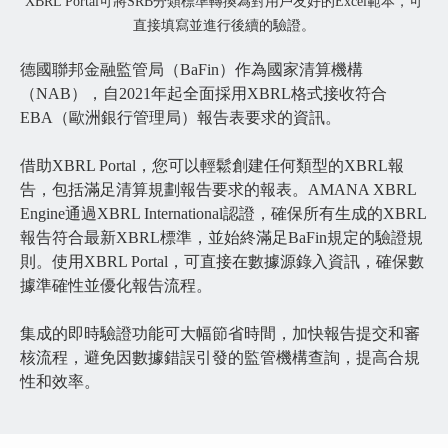
XBRL Portal可將SRB分類標準轉換為對用戶友好的Excel範本，可
直接填寫並進行後續的驗證。
德國聯邦金融監管局（BaFin）作為國家清算機構
（NAB），自2021年起全面採用XBRL格式接收符合
EBA（歐洲銀行管理局）報告表要求的資訊。
借助XBRL Portal，您可以輕鬆創建任何類型的XBRL報
告，包括滿足清算規劃報告要求的報表。AMANA XBRL
Engine通過XBRL International認證，確保所有生成的XBRL
報告符合最新XBRL標準，並始終滿足BaFin規定的驗證規
則。使用XBRL Portal，可直接在數據源錄入資訊，確保數
據準確性並優化報告流程。
集成的即時驗證功能可大幅節省時間，加快報告提交和審
核流程，避免因數據錯誤引發的監管機構查詢，提高合規
性和效率。